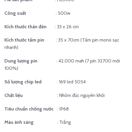
là:
tại
1.650.000 ₫.
là:
Công suất
: 500w
1.300.000 ₫.
Kích thước thân đèn
: 33 x 26 cm
Kích thước tấm pin
: 35 x 70cm (Tấm pin mono sạc
nhanh)
Dung lượng pin
: 42.000 mah (7 pin 32700 mới
100%)
Số lượng chip led
: 169 led 5054
Chất liệu
: Nhôm đúc nguyên khối
Tiêu chuẩn chống nước
: IP68
Màu ánh sáng
: Trắng