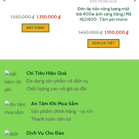
ĐÈN TRONG NHÀ
Đèn ốp trần năng lượng mặt
trời 400w ánh sáng trắng | Mã
Giá
Giá
1.550.000
₫
1.350.000
₫
HLO400- Tấm pin mono
gốc
hiện
là:
tại
ĐẶT HÀNG
1.550.000 ₫.
là:
Giá
Giá
1.650.000
₫
1.100.000
₫
1.350.000 ₫.
gốc
hiện
là:
tại
XEM CHI TIẾT
1.650.000 ₫.
là:
.000 ₫.
1.100
Chi Tiêu Hiệu Quả
Đa dạng sản phẩm và dịch vụ
Chất lượng cao với giá ưu đãi
An Tâm Khi Mua Sắm
Sản phẩm chính hãng - uy tín
Thanh toán tiện lợi
Dịch Vụ Chu Đáo