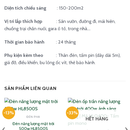
Diện tích chiếu sáng
: 150-200m2
Vị trí lắp thích hợp
: Sân vườn, đường đi, mái hiên,
chuồng trại chăn nuôi, gara ô tô, trong nhà….
Thời gian bảo hành
: 24 tháng
Phụ kiện kèm theo
: Thân đèn, tấm pin (dây dài 5m),
giá đỡ, điều khiển, bu lông ốc vít, thẻ bảo hành.
SẢN PHẨM LIÊN QUAN
-13%
-33%
ĐÈN PHA
HẾT HÀNG
Đèn năng lượng mặt trời
500w HL8500S