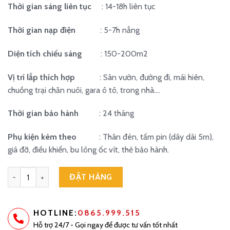
Thời gian sáng liên tục
: 14-18h liên tục
Thời gian nạp điện
: 5-7h nắng
Diện tích chiếu sáng
: 150-200m2
Vị trí lắp thích hợp
: Sân vườn, đường đi, mái hiên,
chuồng trại chăn nuôi, gara ô tô, trong nhà….
Thời gian bảo hành
: 24 tháng
Phụ kiện kèm theo
: Thân đèn, tấm pin (dây dài 5m),
giá đỡ, điều khiển, bu lông ốc vít, thẻ bảo hành.
Đèn năng lượng mặt trời chống lóa mắt ngọc 500W số lượng
ĐẶT HÀNG
HOTLINE:
0865.999.515
Hỗ trợ 24/7 - Gọi ngay để được tư vấn tốt nhất