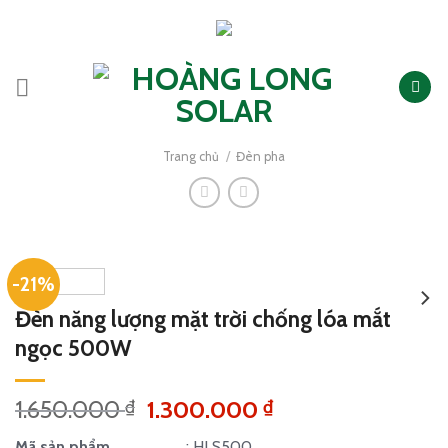
Skip
to
content
Trang chủ
/
Đèn pha
-21%
Đèn năng lượng mặt trời chống lóa mắt
ngọc 500W
Giá
Giá
1.650.000
1.300.000
₫
₫
gốc
hiện
Mã sản phẩm
: HLS500