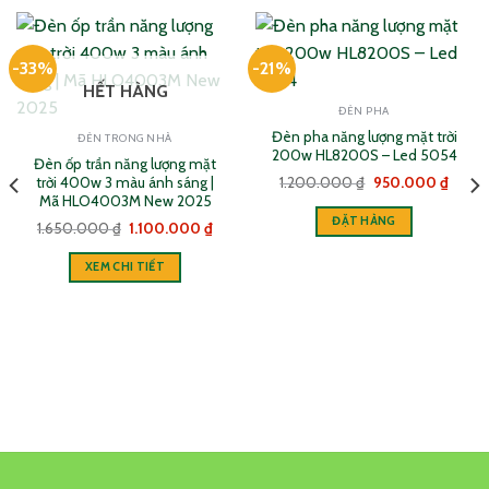
-33%
-21%
HẾT HÀNG
ĐÈN PHA
Đèn pha năng lượng mặt trời
ĐÈN TRONG NHÀ
200w HL8200S – Led 5054
Đèn ốp trần năng lượng mặt
Giá
Giá
trời 400w 3 màu ánh sáng |
1.200.000
₫
950.000
₫
gốc
hiện
Mã HLO4003M New 2025
là:
tại
ĐẶT HÀNG
1.200.000 ₫.
là:
Giá
Giá
1.650.000
₫
1.100.000
₫
950.0
gốc
hiện
là:
tại
XEM CHI TIẾT
1.650.000 ₫.
là:
1.100.000 ₫.
0.000 ₫.