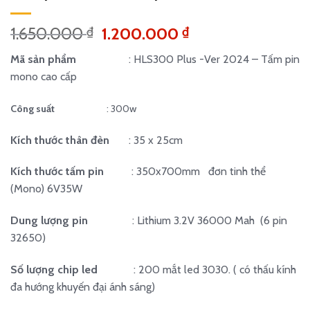
Giá
Giá
1.650.000
1.200.000
₫
₫
gốc
hiện
Mã sản phẩm
: HLS300 Plus -Ver 2024 – Tấm pin
là:
tại
mono cao cấp
1.650.000 ₫.
là:
1.200.000 ₫.
Công suất
: 300w
Kích thước thân đèn
: 35 x 25cm
Kích thước tấm pin
: 350x700mm đơn tinh thể
(Mono) 6V35W
Dung lượng pin
: Lithium 3.2V 36000 Mah (6 pin
32650)
Số lượng chip led
: 200 mắt led 3030. ( có thấu kính
đa hướng khuyến đại ánh sáng)