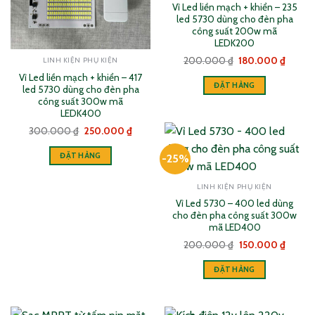
Vỉ Led liền mạch + khiển – 235
có
led 5730 dùng cho đèn pha
thể
công suất 200w mã
được
LEDK200
chọn
Giá
Giá
200.000
₫
180.000
₫
LINH KIỆN PHỤ KIỆN
trên
gốc
hiện
Vỉ Led liền mạch + khiển – 417
là:
tại
trang
ĐẶT HÀNG
200.000 ₫.
là:
led 5730 dùng cho đèn pha
180.00
sản
công suất 300w mã
phẩm
LEDK400
Giá
Giá
300.000
₫
250.000
₫
gốc
hiện
là:
tại
ĐẶT HÀNG
300.000 ₫.
là:
-25%
250.000 ₫.
LINH KIỆN PHỤ KIỆN
Vỉ Led 5730 – 400 led dùng
cho đèn pha công suất 300w
mã LED400
Giá
Giá
200.000
₫
150.000
₫
gốc
hiện
là:
tại
ĐẶT HÀNG
200.000 ₫.
là:
150.00