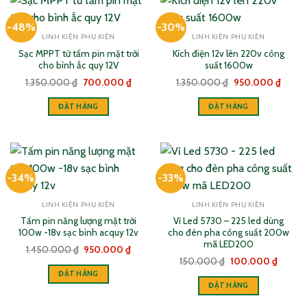
-48%
-30%
LINH KIỆN PHỤ KIỆN
LINH KIỆN PHỤ KIỆN
Sạc MPPT từ tấm pin mặt trời
Kích điện 12v lên 220v công
cho bình ắc quy 12V
suất 1600w
Giá
Giá
Giá
Giá
1.350.000
₫
700.000
₫
1.350.000
₫
950.000
₫
gốc
hiện
gốc
hiện
là:
tại
là:
tại
ĐẶT HÀNG
ĐẶT HÀNG
1.350.000 ₫.
là:
1.350.000 ₫.
là:
700.000 ₫.
950.0
-34%
-33%
LINH KIỆN PHỤ KIỆN
LINH KIỆN PHỤ KIỆN
Tấm pin năng lượng mặt trời
Vỉ Led 5730 – 225 led dùng
100w -18v sạc bình acquy 12v
cho đèn pha công suất 200w
mã LED200
Giá
Giá
1.450.000
₫
950.000
₫
gốc
hiện
Giá
Giá
150.000
₫
100.000
₫
là:
tại
gốc
hiện
ĐẶT HÀNG
1.450.000 ₫.
là:
là:
tại
950.000 ₫.
ĐẶT HÀNG
150.000 ₫.
là:
100.00