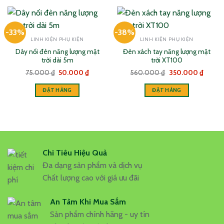
này
có
-33%
-38%
nhiều
LINH KIỆN PHỤ KIỆN
LINH KIỆN PHỤ KIỆN
biến
Dây nối đèn năng lượng mặt
Đèn xách tay năng lượng mặt
thể.
trời dài 5m
trời XT100
Các
Giá
Giá
Giá
Giá
75.000
₫
50.000
₫
560.000
₫
350.000
₫
tùy
gốc
hiện
gốc
hiện
chọn
là:
tại
là:
tại
ĐẶT HÀNG
ĐẶT HÀNG
75.000 ₫.
là:
560.000 ₫.
là:
có
50.000 ₫.
350.0
thể
được
chọn
trên
trang
Chi Tiêu Hiệu Quả
sản
Đa dạng sản phẩm và dịch vụ
phẩm
Chất lượng cao với giá ưu đãi
An Tâm Khi Mua Sắm
Sản phẩm chính hãng - uy tín