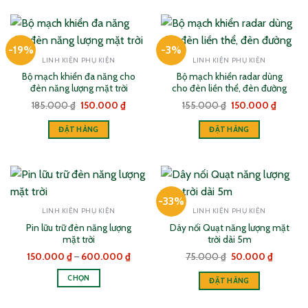
-19%
-3%
LINH KIỆN PHỤ KIỆN
LINH KIỆN PHỤ KIỆN
Bộ mạch khiển đa năng cho
Bộ mạch khiển radar dùng
đèn năng lượng mặt trời
cho đèn liền thể, đèn đường
Giá
Giá
Giá
Giá
185.000
₫
150.000
₫
155.000
₫
150.000
₫
gốc
hiện
gốc
hiện
là:
tại
là:
tại
ĐẶT HÀNG
ĐẶT HÀNG
185.000 ₫.
là:
155.000 ₫.
là:
150.000 ₫.
150.00
-33%
LINH KIỆN PHỤ KIỆN
LINH KIỆN PHỤ KIỆN
Pin lữu trữ đèn năng lượng
Dây nối Quạt năng lượng mặt
mặt trời
trời dài 5m
Khoảng
Giá
Giá
150.000
₫
–
600.000
₫
75.000
₫
50.000
₫
giá:
gốc
hiện
từ
là:
tại
CHỌN
ĐẶT HÀNG
150.000 ₫
75.000 ₫.
là:
đến
50.000 
Sản
600.000 ₫
phẩm