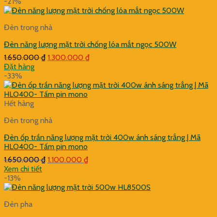
-21%
Đèn trong nhà
Đèn năng lượng mặt trời chống lóa mắt ngọc 500W
Giá
Giá
1.650.000
₫
1.300.000
₫
gốc
hiện
Đặt hàng
là:
tại
-33%
1.650.000 ₫.
là:
1.300.000 ₫.
Hết hàng
Đèn trong nhà
Đèn ốp trần năng lượng mặt trời 400w ánh sáng trắng | Mã
HLO400- Tấm pin mono
Giá
Giá
1.650.000
₫
1.100.000
₫
gốc
hiện
Xem chi tiết
là:
tại
-13%
1.650.000 ₫.
là:
1.100.000 ₫.
Đèn pha