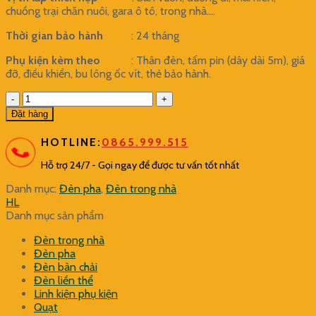
chuồng trại chăn nuôi, gara ô tô, trong nhà….
Thời gian bảo hành
: 24 tháng
Phụ kiện kèm theo
: Thân đèn, tấm pin (dây dài 5m), giá
đỡ, điều khiển, bu lông ốc vít, thẻ bảo hành.
Đèn
năng
Đặt hàng
lượng
mặt
HOTLINE:
0865.999.515
trời
chống
Hỗ trợ 24/7 - Gọi ngay để được tư vấn tốt nhất
lóa
Danh mục:
Đèn pha
,
Đèn trong nhà
mắt
HL
ngọc
Danh mục sản phẩm
300W
New
Đèn trong nhà
2025
Đèn pha
số
Đèn bàn chải
lượng
Đèn liền thể
Linh kiện phụ kiện
Quạt