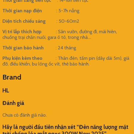
Thời gian sáng liên tục
: 14-18h liên tục
Thời gian nạp điện
: 5-7h nắng
Diện tích chiếu sáng
: 50-60m2
Vị trí lắp thích hợp
: Sân vườn, đường đi, mái hiên,
chuồng trại chăn nuôi, gara ô tô, trong nhà….
Thời gian bảo hành
: 24 tháng
Phụ kiện kèm theo
: Thân đèn, tấm pin (dây dài 5m), giá
đỡ, điều khiển, bu lông ốc vít, thẻ bảo hành.
Brand
HL
Đánh giá
Chưa có đánh giá nào.
Hãy là người đầu tiên nhận xét “Đèn năng lượng mặt
trời chống lóa mắt ngọc 300W New 2025”