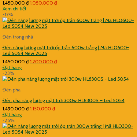
Giá
Giá
1.450.000
₫
1.050.000
₫
gốc
hiện
Xem chi tiết
là:
tại
-17%
1.450.000 ₫.
là:
1.050.000 ₫.
Đèn trong nhà
Đèn năng lượng mặt trời ốp trần 600w trắng | Mã HLO600-
Led 5054 New 2025
Giá
Giá
1.450.000
₫
1.200.000
₫
gốc
hiện
Đặt hàng
là:
tại
-23%
1.450.000 ₫.
là:
1.200.000 ₫.
Đèn pha
Đèn pha năng lượng mặt trời 300w HL8300S – Led 5054
Giá
Giá
1.490.000
₫
1.150.000
₫
gốc
hiện
Đặt hàng
là:
tại
-25%
1.490.000 ₫.
là:
1.150.000 ₫.