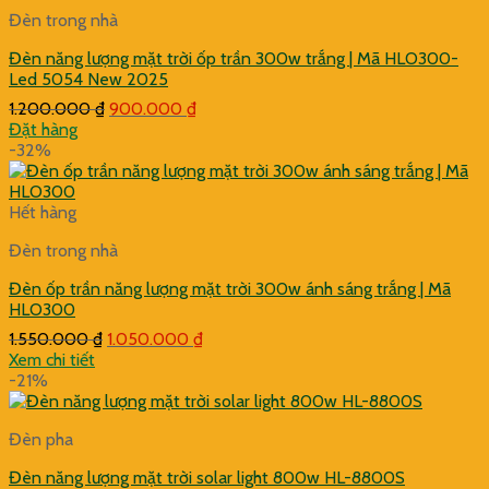
Đèn trong nhà
Đèn năng lượng mặt trời ốp trần 300w trắng | Mã HLO300-
Led 5054 New 2025
Giá
Giá
1.200.000
₫
900.000
₫
gốc
hiện
Đặt hàng
là:
tại
-32%
1.200.000 ₫.
là:
900.000 ₫.
Hết hàng
Đèn trong nhà
Đèn ốp trần năng lượng mặt trời 300w ánh sáng trắng | Mã
HLO300
Giá
Giá
1.550.000
₫
1.050.000
₫
gốc
hiện
Xem chi tiết
là:
tại
-21%
1.550.000 ₫.
là:
1.050.000 ₫.
Đèn pha
Đèn năng lượng mặt trời solar light 800w HL-8800S