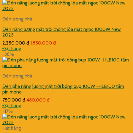
1.650.000 ₫.
là:
1.200.000 ₫.
Đèn trong nhà
Đèn năng lượng mặt trời chống lóa mắt ngọc 1000W New
2025
Giá
Giá
2.250.000
₫
1.850.000
₫
gốc
hiện
Đặt hàng
là:
tại
-36%
2.250.000 ₫.
là:
1.850.000 ₫.
Đèn trong nhà
Đèn pha năng lượng mặt trời bóng bup 100W -HLB100 tấm
pin mono
Giá
Giá
750.000
₫
480.000
₫
gốc
hiện
Đặt hàng
là:
tại
-17%
750.000 ₫.
là:
480.000 ₫.
Hết hàng