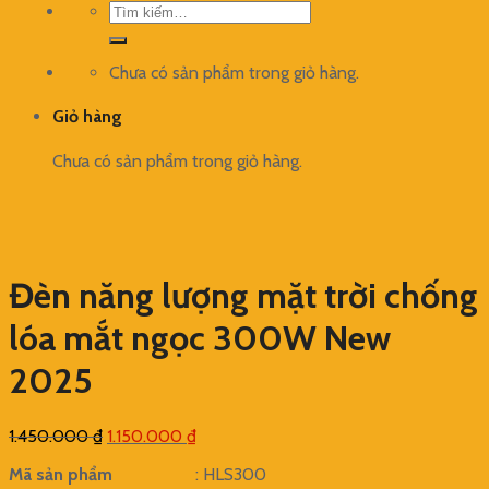
Tìm
kiếm:
Chưa có sản phẩm trong giỏ hàng.
Giỏ hàng
Chưa có sản phẩm trong giỏ hàng.
Đèn năng lượng mặt trời chống
lóa mắt ngọc 300W New
2025
Giá
Giá
1.450.000
₫
1.150.000
₫
gốc
hiện
Mã sản phẩm
: HLS300
là:
tại