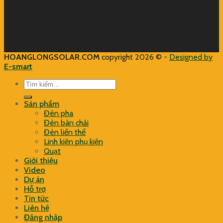
HOANGLONGSOLAR.COM
copyright 2026 © -
Designed by
E-smart
Tìm
kiếm:
Sản phẩm
Đèn pha
Đèn bàn chải
Đèn liền thể
Linh kiện phụ kiện
Quạt
Giới thiệu
Video
Dự án
Hỗ trợ
Tin tức
Liên hệ
Đăng nhập