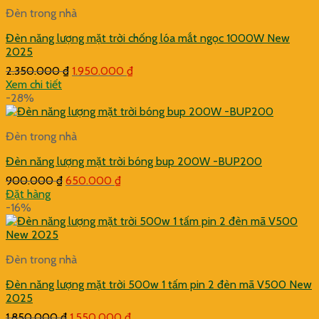
Đèn trong nhà
Đèn năng lượng mặt trời chống lóa mắt ngọc 1000W New
2025
Giá
Giá
2.350.000
₫
1.950.000
₫
gốc
hiện
Xem chi tiết
là:
tại
-28%
2.350.000 ₫.
là:
1.950.000 ₫.
Đèn trong nhà
Đèn năng lượng mặt trời bóng bup 200W -BUP200
Giá
Giá
900.000
₫
650.000
₫
gốc
hiện
Đặt hàng
là:
tại
-16%
900.000 ₫.
là:
650.000 ₫.
Đèn trong nhà
Đèn năng lượng mặt trời 500w 1 tấm pin 2 đèn mã V500 New
2025
Giá
Giá
1.850.000
₫
1.550.000
₫