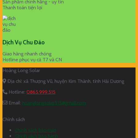
Sản phẩm chính hãng - uy tín
Thanh toán tiện lợi
Dịch Vụ Chu Đáo
Giao hàng nhanh chóng
Hotline phục vụ cả T7 và CN
Hoàng Long Solar
Địa chỉ: xã Thượng Vũ, huyện Kim Thành, tỉnh Hải Dương
Hotline:
0865.999.515
Email:
hoanglongsolar515@gmail.com
Chính sách
Chính sách bảo mật
Chính sách bảo hành