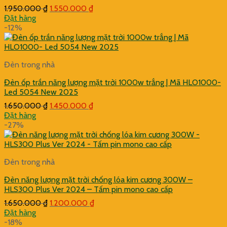
Giá
Giá
1.950.000
₫
1.550.000
₫
gốc
hiện
Đặt hàng
là:
tại
-12%
1.950.000 ₫.
là:
1.550.000 ₫.
Đèn trong nhà
Đèn ốp trần năng lượng mặt trời 1000w trắng | Mã HLO1000-
Led 5054 New 2025
Giá
Giá
1.650.000
₫
1.450.000
₫
gốc
hiện
Đặt hàng
là:
tại
-27%
1.650.000 ₫.
là:
1.450.000 ₫.
Đèn trong nhà
Đèn năng lượng mặt trời chống lóa kim cương 300W –
HLS300 Plus Ver 2024 – Tấm pin mono cao cấp
Giá
Giá
1.650.000
₫
1.200.000
₫
gốc
hiện
Đặt hàng
là:
tại
-18%