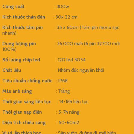
1.450.000 ₫.
là:
Công suất
: 300w
1.150.000 ₫.
Kích thước thân đèn
: 30x 22 cm
Kích thước tấm pin
: 35 x 60cm (Tấm pin mono sạc
nhanh)
Dung lượng pin
: 36.000 mah (6 pin 32700 mới
100%)
Số lượng chip led
: 120 led 5054
Chất liệu
: Nhôm đúc nguyên khối
Tiêu chuẩn chống nước
: IP68
Màu ánh sáng
: Trắng
Thời gian sáng liên tục
: 14-18h liên tục
Thời gian nạp điện
: 5-7h nắng
Diện tích chiếu sáng
: 50-60m2
Vị trí lắp thích hợp
: Sân vườn, đường đi, mái hiên,