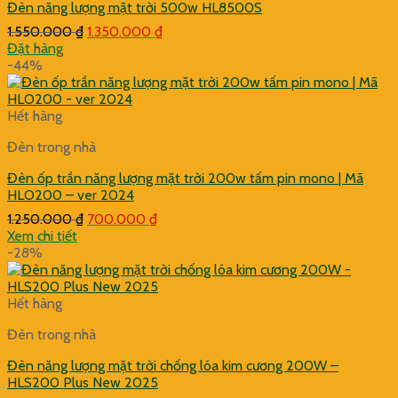
Đèn năng lượng mặt trời 500w HL8500S
Giá
Giá
1.550.000
₫
1.350.000
₫
gốc
hiện
Đặt hàng
là:
tại
-44%
1.550.000 ₫.
là:
1.350.000 ₫.
Hết hàng
Đèn trong nhà
Đèn ốp trần năng lượng mặt trời 200w tấm pin mono | Mã
HLO200 – ver 2024
Giá
Giá
1.250.000
₫
700.000
₫
gốc
hiện
Xem chi tiết
là:
tại
-28%
1.250.000 ₫.
là:
700.000 ₫.
Hết hàng
Đèn trong nhà
Đèn năng lượng mặt trời chống lóa kim cương 200W –
HLS200 Plus New 2025