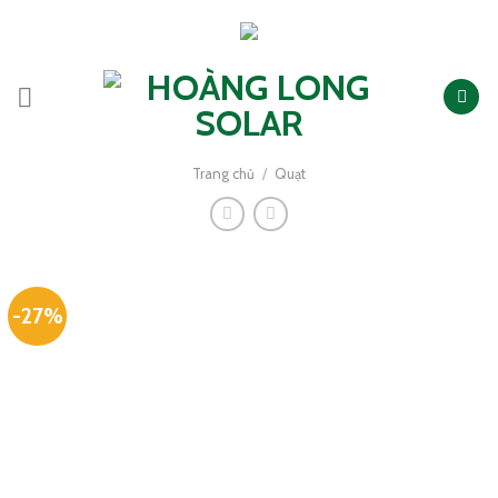
Skip
to
content
Trang chủ
/
Quạt
-27%