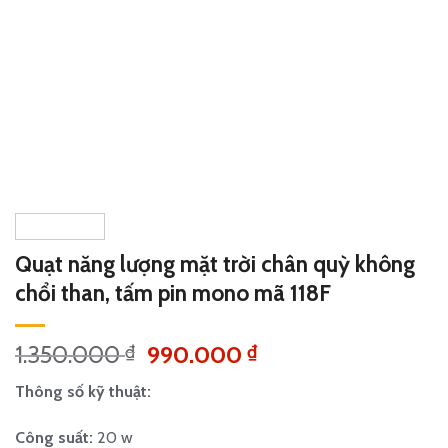
Quạt năng lượng mặt trời chân quỳ không
chổi than, tấm pin mono mã 118F
Giá
Giá
1.350.000
990.000
₫
₫
gốc
hiện
Thông số kỹ thuật:
là:
tại
1.350.000 ₫.
là:
Công suất:
20 w