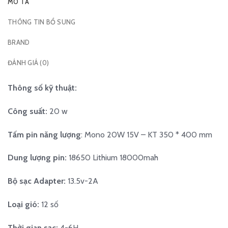
MÔ TẢ
THÔNG TIN BỔ SUNG
BRAND
ĐÁNH GIÁ (0)
Thông số kỹ thuật:
Công suất:
20 w
Tấm pin năng lượng
: Mono 20W 15V – KT 350 * 400 mm
Dung lượng pin:
18650 Lithium 18000mah
Bộ sạc Adapter:
13.5v-2A
Loại gió:
12 số
Thời gian sạc:
4-6H