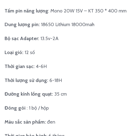
990.000 ₫.
Tấm pin năng lượng
: Mono 20W 15V – KT 350 * 400 mm
Dung lượng pin:
18650 Lithium 18000mah
Bộ sạc Adapter:
13.5v-2A
Loại gió:
12 số
Thời gian sạc:
4-6H
Thời lượng sử dụng:
6-18H
Đường kính lồng quạt:
35 cm
Đóng gói
: 1 bộ / hộp
Màu sắc sản phẩm:
đen
Thời gian bảo hành
: 6 tháng