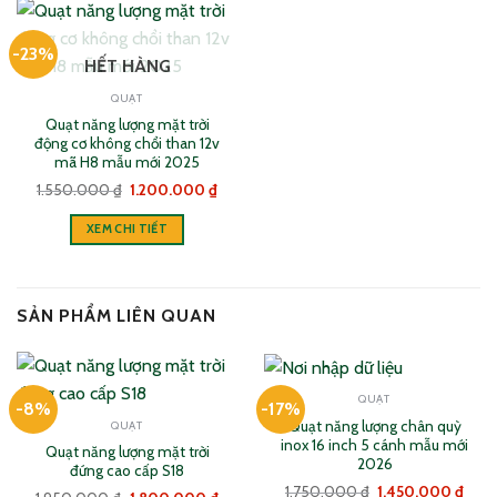
-23%
HẾT HÀNG
QUẠT
Quạt năng lượng mặt trời
động cơ không chổi than 12v
mã H8 mẫu mới 2025
Giá
Giá
1.550.000
₫
1.200.000
₫
gốc
hiện
là:
tại
XEM CHI TIẾT
1.550.000 ₫.
là:
1.200.000 ₫.
SẢN PHẨM LIÊN QUAN
QUẠT
-8%
-17%
Quạt năng lượng chân quỳ
QUẠT
inox 16 inch 5 cánh mẫu mới
Quạt năng lượng mặt trời
2026
đứng cao cấp S18
Giá
Giá
1.750.000
₫
1.450.000
₫